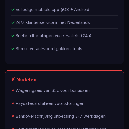
Volledige mobiele app (iOS + Android)
24/7 klantenservice in het Nederlands
Snelle uitbetalingen via e-wallets (24u)
Sterke verantwoord gokken-tools
✗ Nadelen
Wageringseis van 35x voor bonussen
Paysafecard alleen voor stortingen
Bankoverschrijving uitbetaling 3-7 werkdagen