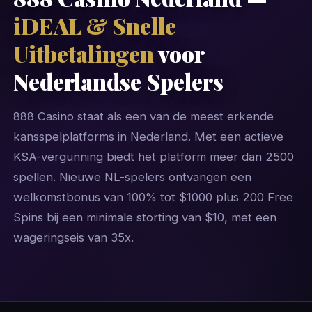
iDEAL & Snelle
Uitbetalingen
voor
Nederlandse Spelers
888 Casino staat als een van de meest erkende
kansspelplatforms in Nederland. Met een actieve
KSA-vergunning biedt het platform meer dan 2500
spellen. Nieuwe NL-spelers ontvangen een
welkomstbonus van 100% tot $1000 plus 200 Free
Spins bij een minimale storting van $10, met een
wageringseis van 35x.