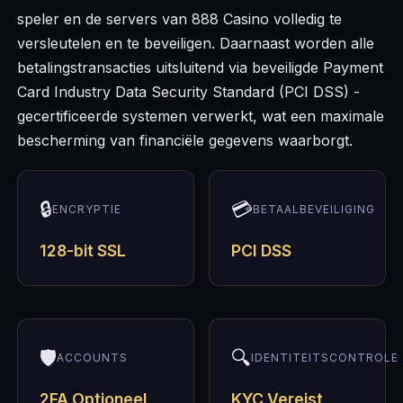
speler en de servers van 888 Casino volledig te
versleutelen en te beveiligen. Daarnaast worden alle
betalingstransacties uitsluitend via beveiligde Payment
Card Industry Data Security Standard (PCI DSS) -
gecertificeerde systemen verwerkt, wat een maximale
bescherming van financiële gegevens waarborgt.
🔒
💳
ENCRYPTIE
BETAALBEVEILIGING
128-bit SSL
PCI DSS
🛡️
🔍
ACCOUNTS
IDENTITEITSCONTROLE
2FA Optioneel
KYC Vereist