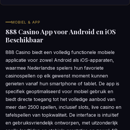
MOBIEL & APP
888 Casino App voor Android en iOS
Beschikbaar
888 Casino biedt een volledig functionele mobiele
applicatie voor zowel Android als iOS-apparaten,
waarmee Nederlandse spelers hun favoriete
casinospellen op elk gewenst moment kunnen
genieten vanaf hun smartphone of tablet. De app is
specifiek geoptimaliseerd voor mobiel gebruik en
biedt directe toegang tot het volledige aanbod van
meer dan 2500 spellen, inclusief slots, live casino en
tafelspellen van topkwaliteit. De interface is intuïtief
en gebruiksvriendelijk ontworpen, met uitzonderlijk