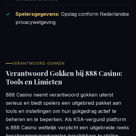
Spelersgegevens:
Opslag conform Nederlandse
privacywetgeving
VERANTWOORD GOKKEN
Verantwoord Gokken bij 888 Casino:
Tools en Limieten
888 Casino neemt verantwoord gokken uiterst
serieus en biedt spelers een uitgebreid pakket aan
tools en instellingen om hun gokgedrag actief te
beheren en te beperken. Als KSA-vergund platform
is 888 Casino wettelijk verplicht een uitgebreide reeks
beschermingsmaatregelen beschikbaar te stellen.