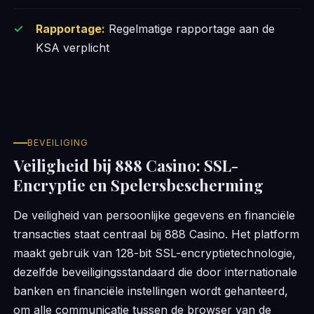
Rapportage:
Regelmatige rapportage aan de
KSA verplicht
BEVEILIGING
Veiligheid bij 888 Casino: SSL-
Encryptie en Spelersbescherming
De veiligheid van persoonlijke gegevens en financiële
transacties staat centraal bij 888 Casino. Het platform
maakt gebruik van 128-bit SSL-encryptietechnologie,
dezelfde beveiligingsstandaard die door internationale
banken en financiële instellingen wordt gehanteerd,
om alle communicatie tussen de browser van de