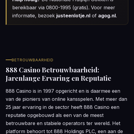
bereikbaar via 0800-1995 (gratis). Voor meer
informatie, bezoek
justeenlotje.nl
of
agog.nl
.
BETROUWBAARHEID
888 Casino Betrouwbaarheid:
Jarenlange Ervaring en Reputatie
888 Casino is in 1997 opgericht en is daarmee een
van de pioniers van online kansspelen. Met meer dan
25 jaar ervaring in de sector heeft 888 Casino een
reputatie opgebouwd als een van de meest
betrouwbare en stabiele operators ter wereld. Het
platform behoort tot 888 Holdings PLC, een aan de