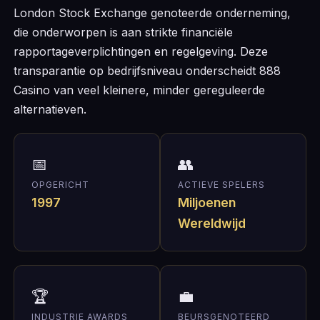
London Stock Exchange genoteerde onderneming,
die onderworpen is aan strikte financiële
rapportageverplichtingen en regelgeving. Deze
transparantie op bedrijfsniveau onderscheidt 888
Casino van veel kleinere, minder gereguleerde
alternatieven.
📅
👥
OPGERICHT
ACTIEVE SPELERS
1997
Miljoenen
Wereldwijd
🏆
💼
INDUSTRIE AWARDS
BEURSGENOTEERD