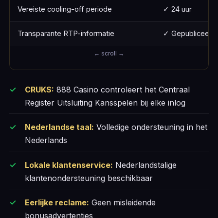
Vereiste cooling-off periode
✓ 24 uur
Transparante RTP-informatie
✓ Gepubliceerd
← scroll →
CRUKS:
888 Casino controleert het Centraal
Register Uitsluiting Kansspelen bij elke inlog
Nederlandse taal:
Volledige ondersteuning in het
Nederlands
Lokale klantenservice:
Nederlandstalige
klantenondersteuning beschikbaar
Eerlijke reclame:
Geen misleidende
bonusadvertenties