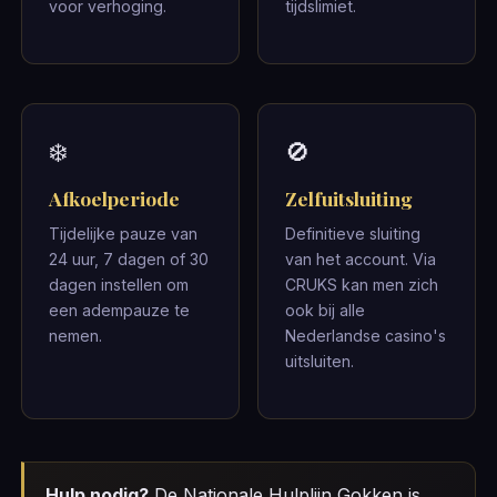
voor verhoging.
tijdslimiet.
❄️
🚫
Afkoelperiode
Zelfuitsluiting
Tijdelijke pauze van
Definitieve sluiting
24 uur, 7 dagen of 30
van het account. Via
dagen instellen om
CRUKS kan men zich
een adempauze te
ook bij alle
nemen.
Nederlandse casino's
uitsluiten.
Hulp nodig?
De Nationale Hulplijn Gokken is