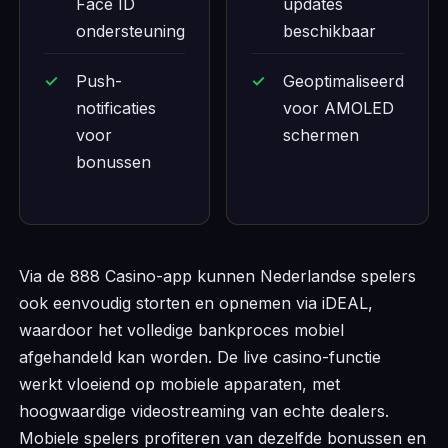
Face ID
updates
ondersteuning
beschikbaar
Push-
Geoptimaliseerd
notificaties
voor AMOLED
voor
schermen
bonussen
Via de 888 Casino-app kunnen Nederlandse spelers
ook eenvoudig storten en opnemen via iDEAL,
waardoor het volledige bankproces mobiel
afgehandeld kan worden. De live casino-functie
werkt vloeiend op mobiele apparaten, met
hoogwaardige videostreaming van echte dealers.
Mobiele spelers profiteren van dezelfde bonussen en