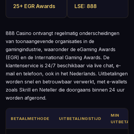
25+ EGR Awards
LSE: 888
888 Casino ontvangt regelmatig onderscheidingen
van toonaangevende organisaties in de
gamingindustrie, waaronder de eGaming Awards
(EGR) en de International Gaming Awards. De
klantenservice is 24/7 beschikbaar via live chat, e-
mail en telefoon, ook in het Nederlands. Uitbetalingen
worden snel en betrouwbaar verwerkt, met e-wallets
zoals Skrill en Neteller die doorgaans binnen 24 uur
worden afgerond.
MIN
BETAALMETHODE
UITBETALINGSTIJD
UITBETAL