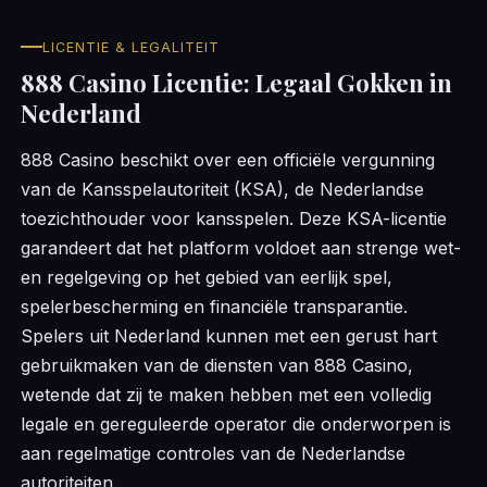
LICENTIE & LEGALITEIT
888 Casino Licentie: Legaal Gokken in
Nederland
888 Casino beschikt over een officiële vergunning
van de Kansspelautoriteit (KSA), de Nederlandse
toezichthouder voor kansspelen. Deze KSA-licentie
garandeert dat het platform voldoet aan strenge wet-
en regelgeving op het gebied van eerlijk spel,
spelerbescherming en financiële transparantie.
Spelers uit Nederland kunnen met een gerust hart
gebruikmaken van de diensten van 888 Casino,
wetende dat zij te maken hebben met een volledig
legale en gereguleerde operator die onderworpen is
aan regelmatige controles van de Nederlandse
autoriteiten.