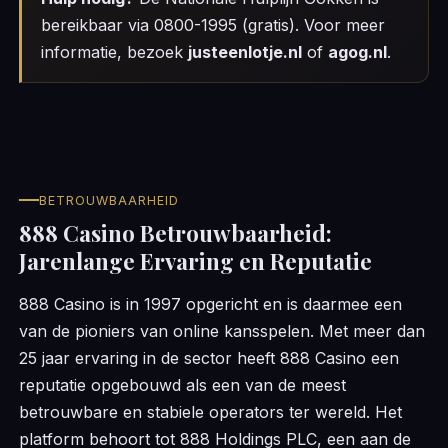
bereikbaar via 0800-1995 (gratis). Voor meer
informatie, bezoek
justeenlotje.nl
of
agog.nl
.
BETROUWBAARHEID
888 Casino Betrouwbaarheid:
Jarenlange Ervaring en Reputatie
888 Casino is in 1997 opgericht en is daarmee een
van de pioniers van online kansspelen. Met meer dan
25 jaar ervaring in de sector heeft 888 Casino een
reputatie opgebouwd als een van de meest
betrouwbare en stabiele operators ter wereld. Het
platform behoort tot 888 Holdings PLC, een aan de