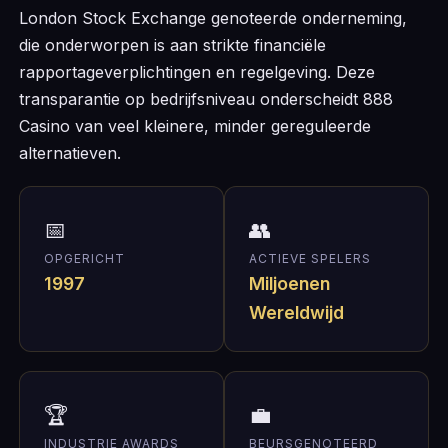
London Stock Exchange genoteerde onderneming,
die onderworpen is aan strikte financiële
rapportageverplichtingen en regelgeving. Deze
transparantie op bedrijfsniveau onderscheidt 888
Casino van veel kleinere, minder gereguleerde
alternatieven.
📅
👥
OPGERICHT
ACTIEVE SPELERS
1997
Miljoenen
Wereldwijd
🏆
💼
INDUSTRIE AWARDS
BEURSGENOTEERD