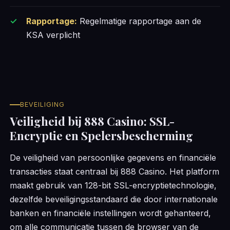
Rapportage:
Regelmatige rapportage aan de
KSA verplicht
BEVEILIGING
Veiligheid bij 888 Casino: SSL-
Encryptie en Spelersbescherming
De veiligheid van persoonlijke gegevens en financiële
transacties staat centraal bij 888 Casino. Het platform
maakt gebruik van 128-bit SSL-encryptietechnologie,
dezelfde beveiligingsstandaard die door internationale
banken en financiële instellingen wordt gehanteerd,
om alle communicatie tussen de browser van de