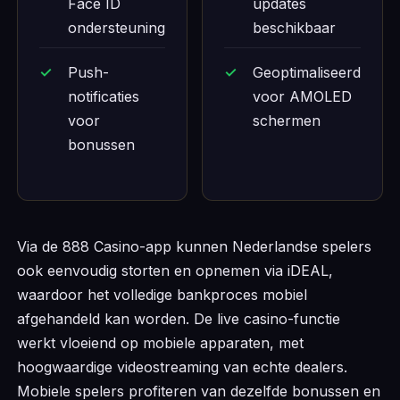
Face ID
updates
ondersteuning
beschikbaar
Push-
Geoptimaliseerd
notificaties
voor AMOLED
voor
schermen
bonussen
Via de 888 Casino-app kunnen Nederlandse spelers
ook eenvoudig storten en opnemen via iDEAL,
waardoor het volledige bankproces mobiel
afgehandeld kan worden. De live casino-functie
werkt vloeiend op mobiele apparaten, met
hoogwaardige videostreaming van echte dealers.
Mobiele spelers profiteren van dezelfde bonussen en