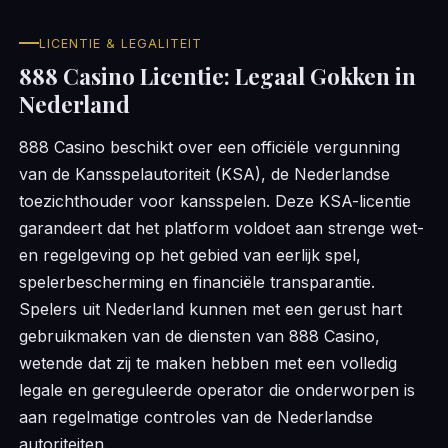
LICENTIE & LEGALITEIT
888 Casino Licentie: Legaal Gokken in
Nederland
888 Casino beschikt over een officiële vergunning
van de Kansspelautoriteit (KSA), de Nederlandse
toezichthouder voor kansspelen. Deze KSA-licentie
garandeert dat het platform voldoet aan strenge wet-
en regelgeving op het gebied van eerlijk spel,
spelerbescherming en financiële transparantie.
Spelers uit Nederland kunnen met een gerust hart
gebruikmaken van de diensten van 888 Casino,
wetende dat zij te maken hebben met een volledig
legale en gereguleerde operator die onderworpen is
aan regelmatige controles van de Nederlandse
autoriteiten.