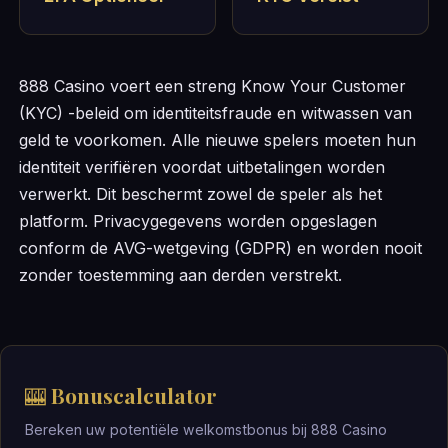
888 Casino voert een streng Know Your Customer
(KYC) -beleid om identiteitsfraude en witwassen van
geld te voorkomen. Alle nieuwe spelers moeten hun
identiteit verifiëren voordat uitbetalingen worden
verwerkt. Dit beschermt zowel de speler als het
platform. Privacygegevens worden opgeslagen
conform de AVG-wetgeving (GDPR) en worden nooit
zonder toestemming aan derden verstrekt.
🎰 Bonuscalculator
Bereken uw potentiële welkomstbonus bij 888 Casino