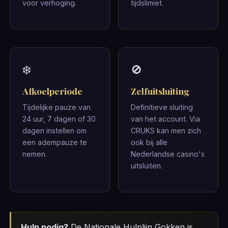
voor verhoging.
tijdslimiet.
❄️
🚫
Afkoelperiode
Zelfuitsluiting
Tijdelijke pauze van
Definitieve sluiting
24 uur, 7 dagen of 30
van het account. Via
dagen instellen om
CRUKS kan men zich
een adempauze te
ook bij alle
nemen.
Nederlandse casino's
uitsluiten.
Hulp nodig?
De Nationale Hulplijn Gokken is