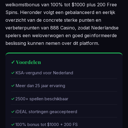
welkomstbonus van 100% tot $1000 plus 200 Free
Spins. Hieronder volgt een gebalanceerd en eerlijk
overzicht van de concrete sterke punten en
verbeterpunten van 888 Casino, zodat Nederlandse
spelers een weloverwogen en goed geïnformeerde
beslissing kunnen nemen over dit platform.
✓ Voordelen
KSA-vergund voor Nederland
Meer dan 25 jaar ervaring
2500+ spellen beschikbaar
iDEAL stortingen geaccepteerd
100% bonus tot $1000 + 200 FS