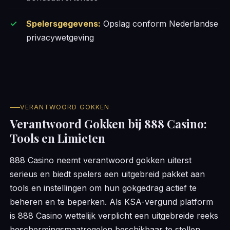
Spelersgegevens:
Opslag conform Nederlandse
privacywetgeving
VERANTWOORD GOKKEN
Verantwoord Gokken bij 888 Casino:
Tools en Limieten
888 Casino neemt verantwoord gokken uiterst
serieus en biedt spelers een uitgebreid pakket aan
tools en instellingen om hun gokgedrag actief te
beheren en te beperken. Als KSA-vergund platform
is 888 Casino wettelijk verplicht een uitgebreide reeks
beschermingsmaatregelen beschikbaar te stellen.