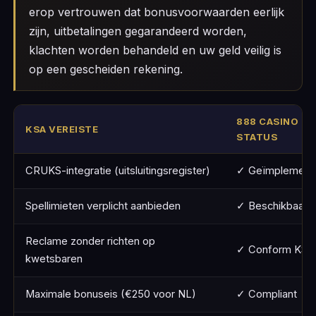
erop vertrouwen dat bonusvoorwaarden eerlijk
zijn, uitbetalingen gegarandeerd worden,
klachten worden behandeld en uw geld veilig is
op een gescheiden rekening.
888 CASINO
KSA VEREISTE
STATUS
CRUKS-integratie (uitsluitingsregister)
✓ Geïmplement
Spellimieten verplicht aanbieden
✓ Beschikbaar
Reclame zonder richten op
✓ Conform KSA
kwetsbaren
Maximale bonuseis (€250 voor NL)
✓ Compliant