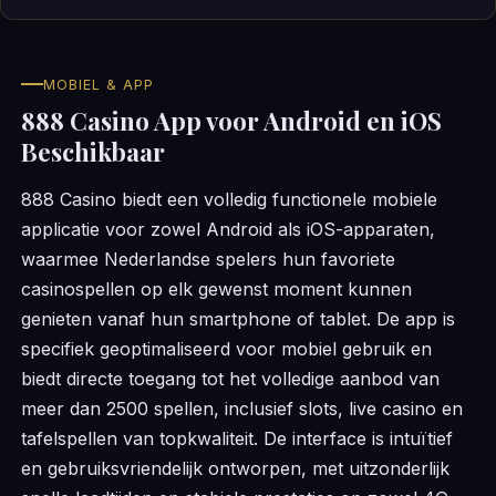
MOBIEL & APP
888 Casino App voor Android en iOS
Beschikbaar
888 Casino biedt een volledig functionele mobiele
applicatie voor zowel Android als iOS-apparaten,
waarmee Nederlandse spelers hun favoriete
casinospellen op elk gewenst moment kunnen
genieten vanaf hun smartphone of tablet. De app is
specifiek geoptimaliseerd voor mobiel gebruik en
biedt directe toegang tot het volledige aanbod van
meer dan 2500 spellen, inclusief slots, live casino en
tafelspellen van topkwaliteit. De interface is intuïtief
en gebruiksvriendelijk ontworpen, met uitzonderlijk